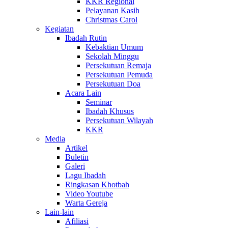
KKR Regional
Pelayanan Kasih
Christmas Carol
Kegiatan
Ibadah Rutin
Kebaktian Umum
Sekolah Minggu
Persekutuan Remaja
Persekutuan Pemuda
Persekutuan Doa
Acara Lain
Seminar
Ibadah Khusus
Persekutuan Wilayah
KKR
Media
Artikel
Buletin
Galeri
Lagu Ibadah
Ringkasan Khotbah
Video Youtube
Warta Gereja
Lain-lain
Afiliasi