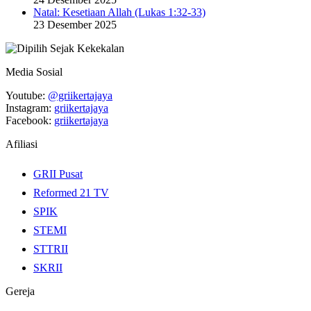
Natal: Kesetiaan Allah (Lukas 1:32-33)
23 Desember 2025
Media Sosial
Youtube:
@griikertajaya
Instagram:
griikertajaya
Facebook:
griikertajaya
Afiliasi
GRII Pusat
Reformed 21 TV
SPIK
STEMI
STTRII
SKRII
Gereja